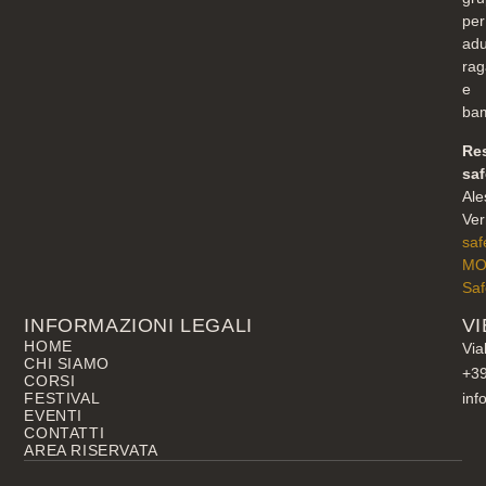
per
adul
rag
e
bam
Re
sa
Ale
Ver
saf
M
Saf
INFORMAZIONI LEGALI
VI
HOME
Via
CHI SIAMO
+3
CORSI
FESTIVAL
inf
EVENTI
CONTATTI
AREA RISERVATA