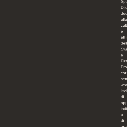
Spo
Dile
ded
alla
cul
e
all
del
Sw
a
Fir
Pr
cor
set
wor
lez
di
app
ind
o
di
gru