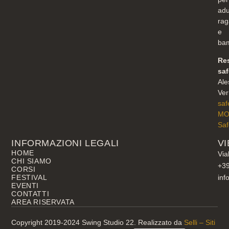
adul
rag
e
bam
Re
sa
Ale
Ver
saf
M
Saf
INFORMAZIONI LEGALI
VI
HOME
Via
CHI SIAMO
+3
CORSI
FESTIVAL
inf
EVENTI
CONTATTI
AREA RISERVATA
Copyright 2019-2024 Swing Studio 22. Realizzato da
Selli – Siti