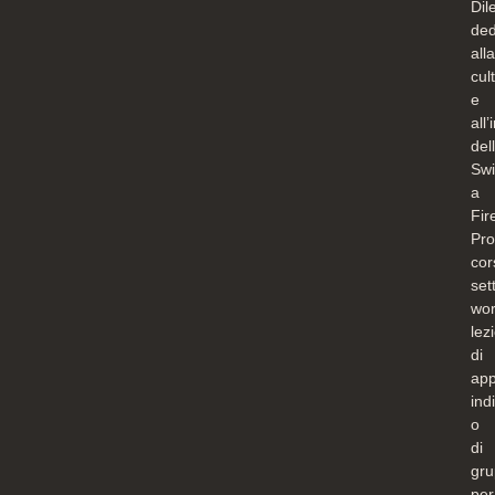
Dile
ded
alla
cul
e
all
del
Sw
a
Fir
Pr
cor
set
wor
lez
di
app
ind
o
di
gru
per