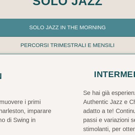
SOLO JAZZ
SOLO JAZZ IN THE MORNING
PERCORSI TRIMESTRALI E MENSILI
INTERME
N
Se hai già esperien
muovere i primi
Authentic Jazz e Ch
harleston, imparare
adatto a te! Continu
mo di Swing in
passi e variazioni 
stimolanti, per otte