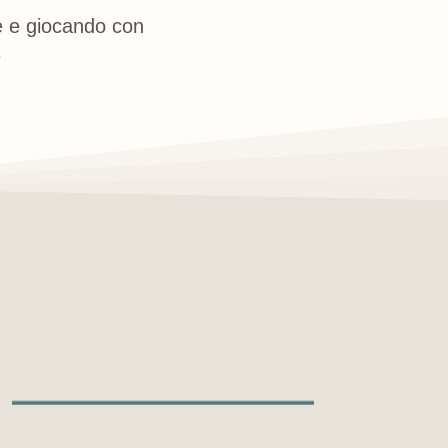
e e giocando con
e
E