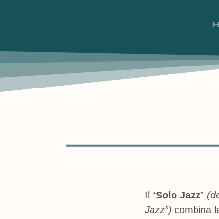
Il “
Solo Jazz
”
(d
Jazz”)
combina la