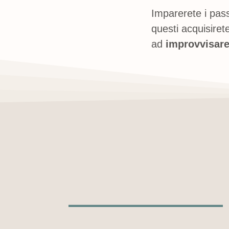
Imparerete i pas
questi acquisiret
ad
improvvisar