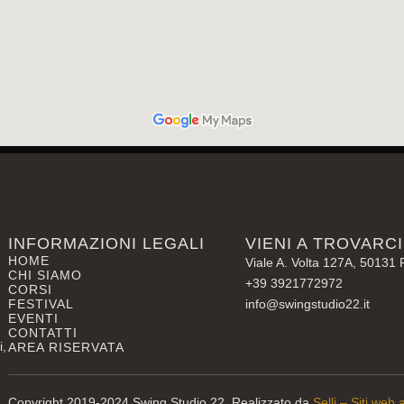
INFORMAZIONI LEGALI
VIENI A TROVARCI
HOME
Viale A. Volta 127A, 50131 
CHI SIAMO
+39 3921772972
CORSI
FESTIVAL
info@swingstudio22.it
EVENTI
CONTATTI
i,
AREA RISERVATA
Copyright 2019-2024 Swing Studio 22. Realizzato da
Selli – Siti web