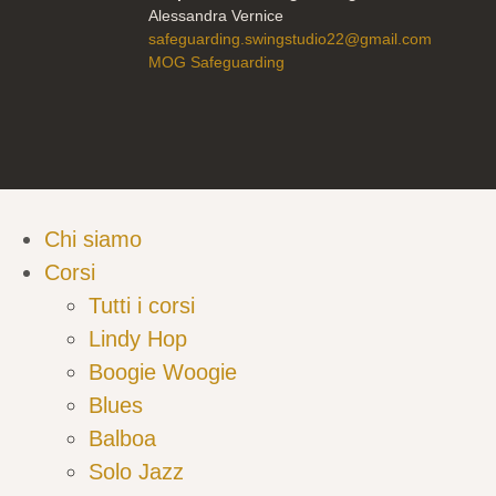
Alessandra Vernice
safeguarding.swingstudio22@gmail.com
MOG Safeguarding
Chi siamo
Corsi
Tutti i corsi
Lindy Hop
Boogie Woogie
Blues
Balboa
Solo Jazz