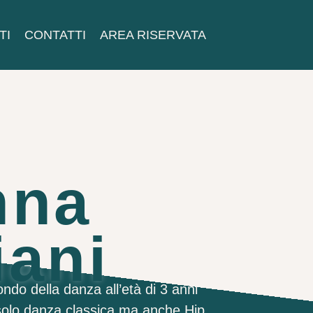
TI
CONTATTI
AREA RISERVATA
nna
iani
ndo della danza all’età di 3 anni
 solo danza classica ma anche Hip