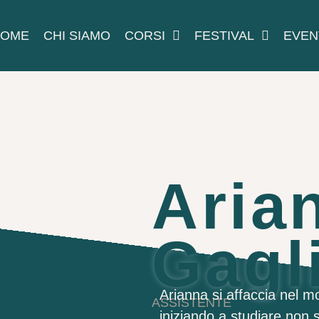
HOME
CHI SIAMO
CORSI
FESTIVAL
EVEN
Aria
Gagl
Arianna si affaccia nel mo
ASSISTENTE
iniziando a studiare non