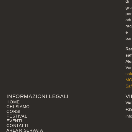
di
gru
per
adul
rag
e
bam
Re
sa
Ale
Ver
saf
M
Saf
INFORMAZIONI LEGALI
VI
HOME
Via
CHI SIAMO
+3
CORSI
FESTIVAL
inf
EVENTI
CONTATTI
AREA RISERVATA